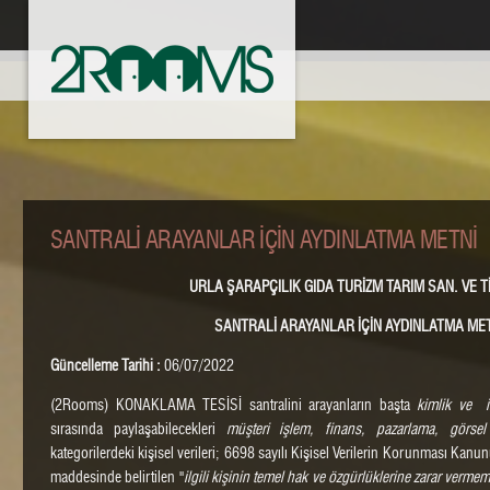
SANTRALİ ARAYANLAR İÇİN AYDINLATMA METNİ
URLA ŞARAPÇILIK GIDA TURİZM TARIM SAN. VE Tİ
SANTRALİ ARAYANLAR İÇİN AYDINLATMA ME
Güncelleme Tarihi :
06/07/2022
(2Rooms) KONAKLAMA TESİSİ santralini arayanların başta
kimlik ve i
sırasında paylaşabilecekleri
müşteri işlem, finans, pazarlama, görsel 
kategorilerdeki kişisel verileri; 6698 sayılı Kişisel Verilerin Korunması Kan
maddesinde belirtilen "
ilgili kişinin temel hak ve özgürlüklerine zarar verm