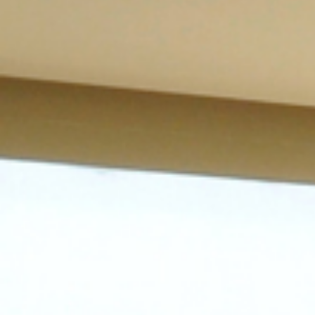
Olası uyuşmazlıkların giderilmesi, talep ve şikayetlere cevap verilebilme
pazarlama analizi ve istatistiki çalışmalar yapılabilmesi gibi meşru menfaat
ay süre ile sistemlerimizde saklanmakta, daha sonra da sistemden silinip imh
Kanunun "ilgili kişinin haklarını düzenleyen" 11. maddesi kapsamındaki ta
Başvuru Usul ve Esasları Hakkında Tebliğe" göre yine web sayfamızda
edebileceğiniz Başvuru Formunu doldurarak Kuruluşumuzun 8028 S
İzmir adresine yazılı olarak iletebilirsiniz.