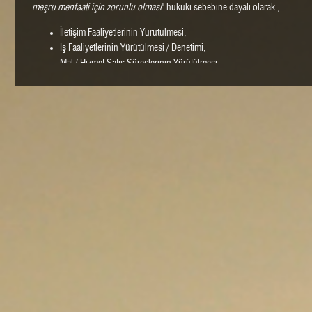
meşru menfaati için zorunlu olması
" hukuki sebebine dayalı olarak ;
İletişim Faaliyetlerinin Yürütülmesi,
İş Faaliyetlerinin Yürütülmesi / Denetimi,
Mal / Hizmet Satış Süreçlerinin Yürütülmesi,
Ürün / Hizmetlerin Pazarlama Süreçlerinin Yürütülmesi,
Saklama ve Arşiv Faaliyetlerinin Yürütülmesi,
Talep / Şikayetlerin Takibi,
Arayan Kişiye Doğru Hitap Edebilmek,
Randevu Taleplerini Almak,
Müşteri Kaydı Oluşturmak,
Ürünler, Markalar ve İçerikleri Hakkında Bilgilendirme Yapmak,
Perakende Satış İşlemlerini Yürütmek,
Görüş ve Öneri Almak,
İnsan Kaynakları Süreçlerini Yürütmek
amaçlarıyla sınırlı olarak işlemektedir.
Kişisel verileriniz sadece santralimizi aradığınızda yaptığınız paylaşımları
siteme kaydedilmekte, arama nedeninizin gereği olarak sizlerin talep ve sor
gerekmedikçe üçüncü kişilerle paylaşılmamaktadır.